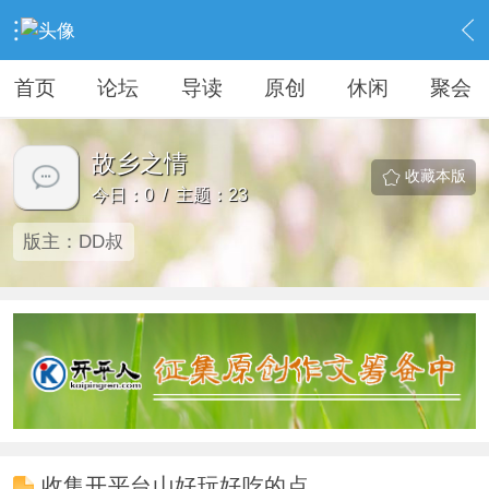
›
KAIPINGREN
›
故乡之情
首页
论坛
导读
原创
休闲
聚会
故乡之情
收藏本版
今日：0 / 主题：23
版主：
DD叔
收集开平台山好玩好吃的点