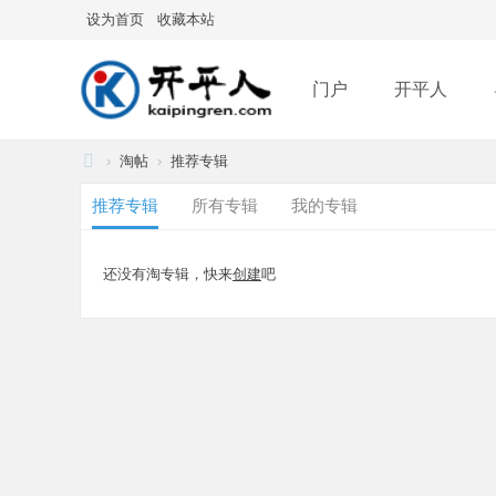
设为首页
收藏本站
门户
开平人
›
淘帖
›
推荐专辑
分享
记录
排
开
推荐专辑
所有专辑
我的专辑
平
人
还没有淘专辑，快来
创建
吧