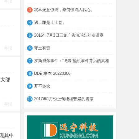
举报
我本无意惊鸿，奈何惊鸿入我心。
3
遇上即是上上签。
4
2016年7月3日三龙广告篮球队的友谊赛
5
守土有责
举报
6
罗斯威尔事件：“飞碟”坠机事件背后的真相
7
DD记事本 20220306
8
到大部
开平赤坎
9
2017年1月份上旬继续苦累的装修
10
举报
现其中