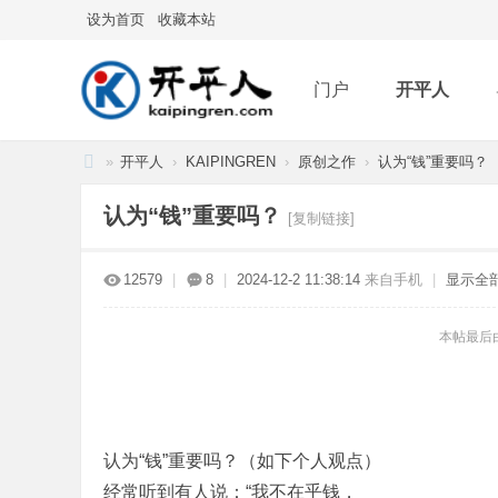
设为首页
收藏本站
门户
开平人
»
开平人
›
KAIPINGREN
›
原创之作
›
认为“钱”重要吗？
分享
记录
排
开
认为“钱”重要吗？
[复制链接]
平
人
12579
|
8
|
2024-12-2 11:38:14
来自手机
|
显示全
本帖最后由 M
认为“钱”重要吗？（如下个人观点）
经常听到有人说：“我不在乎钱，