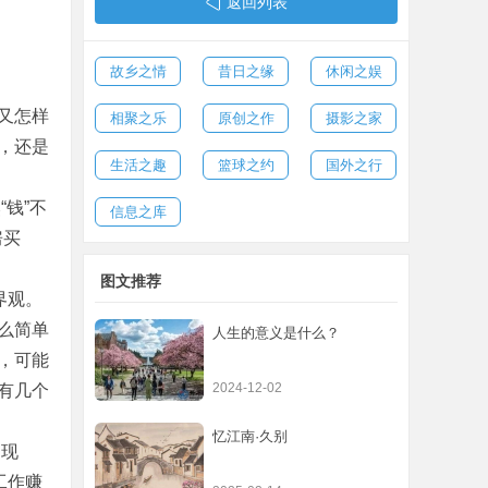
返回列表
故乡之情
昔日之缘
休闲之娱
又怎样
相聚之乐
原创之作
摄影之家
，还是
生活之趣
篮球之约
国外之行
钱”不
信息之库
房买
图文推荐
界观。
么简单
人生的意义是什么？
，可能
2024-12-02
有几个
忆江南·久别
常现
工作赚