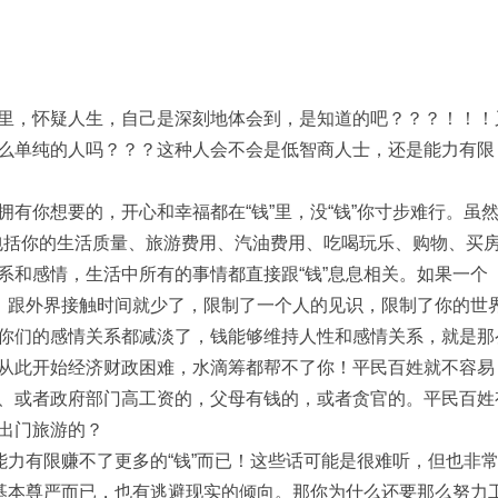
里，怀疑人生，自己是深刻地体会到，是知道的吧？？？！！！
么单纯的人吗？？？这种人会不会是低智商人士，还是能力有限
有你想要的，开心和幸福都在“钱”里，没“钱”你寸步难行。虽然“
。包括你的生活质量、旅游费用、汽油费用、吃喝玩乐、购物、买
系和感情，生活中所有的事情都直接跟“钱”息息相关。如果一个
了，跟外界接触时间就少了，限制了一个人的见识，限制了你的世
你们的感情关系都减淡了，钱能够维持人性和感情关系，就是那
从此开始经济财政困难，水滴筹都帮不了你！平民百姓就不容易
、或者政府部门高工资的，父母有钱的，或者贪官的。平民百姓
出门旅游的？
能力有限赚不了更多的“钱”而已！这些话可能是很难听，但也非
的基本尊严而已，也有逃避现实的倾向。那你为什么还要那么努力