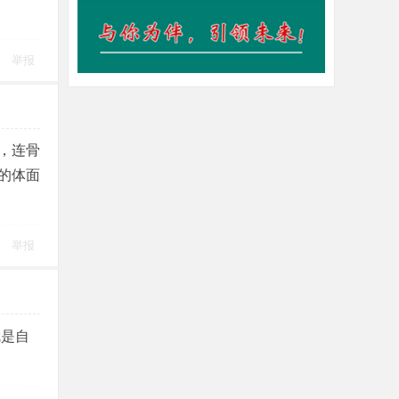
举报
，连骨
的体面
举报
就是自