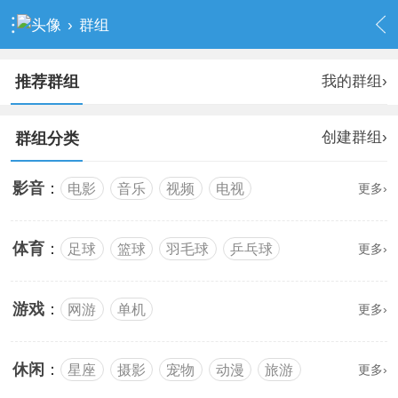
›
群组
我的群组›
推荐群组
创建群组›
群组分类
影音
：
电影
音乐
视频
电视
更多›
体育
：
足球
篮球
羽毛球
乒乓球
更多›
游戏
：
网游
单机
更多›
休闲
：
星座
摄影
宠物
动漫
旅游
更多›
设计
时尚