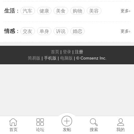
生活
：
汽车
健康
美食
购物
美容
更多›
情感
：
交友
单身
诉说
婚恋
更多›
首页
|
登录
|
注册
简易版
|
手机版
|
电脑版
|
© Comsenz Inc.
发帖
首页
论坛
搜索
我的