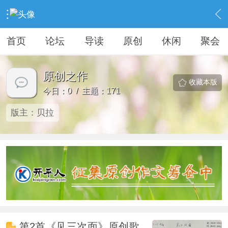
›
KAIPINGREN
›
原创之作
首页
论坛
导读
原创
休闲
聚会
原创之作
收藏本版
今日：0 / 主题：171
版主：
贝拉
第2首《见三次面》原创歌